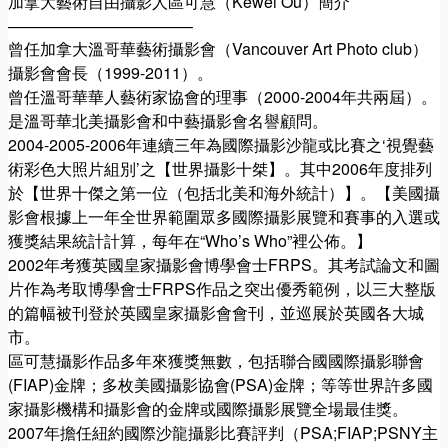
加拿大藝術自由攝影人區可慧（Kewei Ou）簡介
———————————–
曾任加拿大溫哥華藝術攝影會（Vancouver Art Photo club）
攝影會會長（1999-2011）。
曾任溫哥華華人藝術家協會的理事（2000-2004年共兩屆）。
是溫哥華北美攝影會和中藝攝影會名譽顧問。
2004-2005-2006年連續三年為國際攝影沙龍或比賽之‘視覺藝
術彩色大照片組別’之【世界攝影十桀】。其中2006年度排列
於【世界十傑之第一位（包括北美和海外統計）】。【美國攝
影會根據上一年全世界範圍眾多國際攝影展覽和賽事的入選或
獲獎結果統計計算，每年在“Who’s Who”裡公佈。】
2002年考獲英國皇家攝影會博學會士FRPS。其考試論文和圖
片作為考取博學會士FRPS作品之突出優秀範例，以三大整版
的篇幅被刊登於英國皇家攝影會會刊，並巡展於英國各大城
市。
區可慧攝影作品多年來獲獎無數，包括聯合國國際攝影聯會
(FIAP)金牌；多枚美國攝影協會(PSA)金牌；等等世界許多國
家攝影機構和攝影會的金牌或國際攝影展覽全場最佳獎。
2007年擔任紐約國際沙龍攝影比賽評判（PSA;FIAP;PSNY主