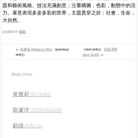
題和藝術風格。技法充滿創意；注重構圖，色彩，動態中的活
力。著意表現多姿多彩的世界，主題貫穿之於：社會，生命，
大自然。
posted in
攝影
←
吳家瑜 Rebecca Woo
(previous
(next entry)
司徒澤華
entry)
Jack Szeto
→
Related Entries
黃雅莉 YALI HUANG
龍邃洋 STEVEN DRAGONN
顧雄 XIONG GU