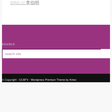
BERNIE LEE 李伯明
SEARCH
© Copyright -
CCAFV
-
Wordpress Premium Theme by Kriesi