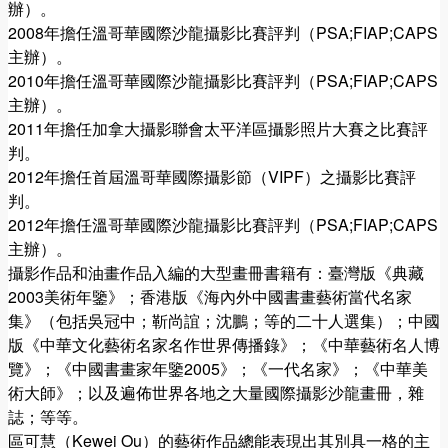
辦）。
2008年擔任溫哥華國際沙龍攝影比賽評判（PSA;FIAP;CAPS
主辦）。
2010年擔任溫哥華國際沙龍攝影比賽評判（PSA;FIAP;CAPS
主辦）。
2011年擔任加拿大攝影聯會太平洋區攝影照片大賽之比賽評
判。
2012年擔任首屆溫哥華國際攝影節（VIPF）之攝影比賽評
判。
2012年擔任溫哥華國際沙龍攝影比賽評判（PSA;FIAP;CAPS
主辦）。
攝影作品和油畫作品入編的大型畫冊書籍有：臺灣版《典藏
2003美術年鑒》；香港版《海內外中國書畫藝術當代名家
集》（包括吳冠中；靳尚誼；沈鵬；等的二十人選集）；中國
版《中華文化藝術名家名作世界傳播錄》；《中華藝術名人博
覽》；《中國書畫家年鑒2005》；《一代名家》；《中華美
術大師》；以及遍佈世界各地之大量國際攝影沙龍畫冊，雜
誌；等等。
區可慧（Kewei Ou）的藝術作品總能表現出其別具一格的主