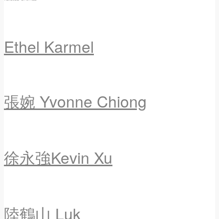
Ethel Karmel
張婉 Yvonne Chiong
徐永強Kevin Xu
陸鶴山 Luk