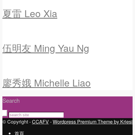
夏雷 Leo Xia
伍明友 Ming Yau Ng
廖秀娥 Michelle Liao
Search
© Copyright -
CCAFV
-
Wordpress Premium Theme by Kriesi
首頁