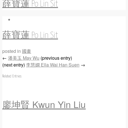
薛寶蓮 Po Lin Sit
薛寶蓮 Po Lin Sit
posted in
國畫
←
潘美玉 May Wu
(previous entry)
(next entry)
李慧嫻 Ella Wai Han Suen
→
Related Entries
廖坤賢 Kwun Yin Liu