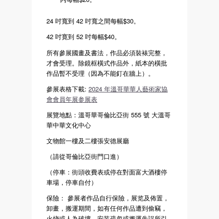
24 吋寬到 42 吋寬之間每幅$30。
42 吋寛到 52 吋每幅$40。
所有參展國畫及書法，作品必須裝裱完整，
才會受理。除鏡框橫式作品外，紙本的橫批
作品暫不受理（因為不能釘在牆上）。
參展表格下載:
2024 年溫哥華華人藝術家協
會會員年展参展表
展覽地點：溫哥華哥倫比亞街 555 號 大溫哥
華中華文化中心
文物館一樓及二樓張安德展廳
（請從哥倫比亞街門口進）
（停車：街頭收費表或停在對面富大酒樓停
車場，停車自付）
保險： 參展者作品自行保險，展览及佈置，
卸畫，搬運期間，如有任何作品遭到偷竊，
火烧或人為破壞，安装疏忽或搬運失誤所引