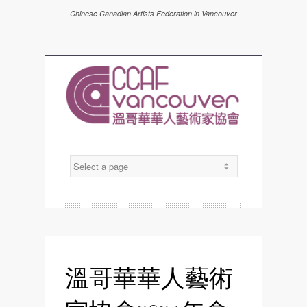
Chinese Canadian Artists Federation in Vancouver
溫哥華華人藝術