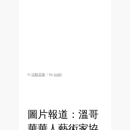
in
活動花絮
/
by
ccafv
圖片報道：溫哥
華華人藝術家協