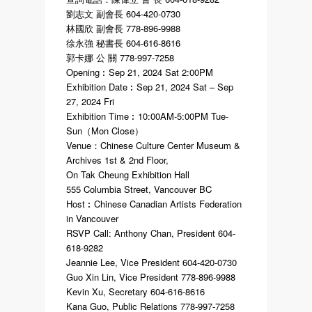
劉志文 副會長 604-420-0730
林國欣 副會長 778-896-9988
徐永強 秘書長 604-616-8616
郭卡娜 公 關 778-997-7258
Opening︰Sep 21, 2024 Sat 2:00PM
Exhibition Date︰Sep 21, 2024 Sat – Sep
27, 2024 Fri
Exhibition Time︰10:00AM-5:00PM Tue-
Sun（Mon Close）
Venue：Chinese Culture Center Museum &
Archives 1st & 2nd Floor,
On Tak Cheung Exhibition Hall
555 Columbia Street, Vancouver BC
Host︰Chinese Canadian Artists Federation
in Vancouver
RSVP Call: Anthony Chan, President 604-
618-9282
Jeannie Lee, Vice President 604-420-0730
Guo Xin Lin, Vice President 778-896-9988
Kevin Xu, Secretary 604-616-8616
Kana Guo, Public Relations 778-997-7258