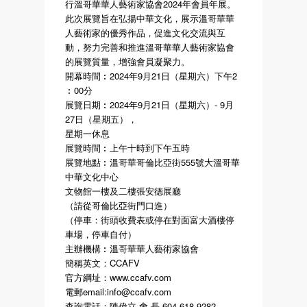
行溫哥華華人藝術家協會2024年會員年展。
此次展覽旨在弘揚中華文化，展示溫哥華華
人藝術家的優秀作品，促進文化交流與互
動，努力完善和推進溫哥華華人藝術家協會
的展覽質量，增強會員凝聚力。
開幕時間︰2024年9月21日（星期六）下午2
︰00分
展覽日期︰2024年9月21日（星期六）- 9月
27日（星期五），
星期一休息
展覽時間︰上午十時到下午五時
展覽地點︰溫哥華哥倫比亞街555號大溫哥華
中華文化中心
文物館一樓及二樓張安德展廳
（請從哥倫比亞街門口進）
（停車：街頭收費表或停在對面富大酒樓停
車場，停車自付）
主辦機構︰溫哥華華人藝術家協會
簡稱英文：CCAFV
官方綱址：www.ccafv.com
電郵email:info@ccafv.com
查詢電話：陳偉立 會 長 604-618-9282