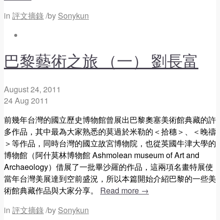
in
評文摘錄
/
by
Sonykun
巴黎藝術之旅 （一） 劉長富
August 24, 2011
24
Aug
2011
前幾年台灣的國立歷史博物館曾展出巴黎奧塞美術館典藏的許
多作品，其中最為大家熟悉的莫過於米勒的＜拾穗＞、＜晚禱
＞等作品，同時台灣的國立故宮博物院，也從英國牛津大學的
博物館（阿什莫林博物館 Ashmolean museum of Art and
Archaeology）借展了一批畢沙羅的作品，這兩項名畫特展使
當年台灣美展達到空前盛況，所以本篇開始介紹巴黎的一些美
術館典藏作品與大家分享。
Read more
→
in
評文摘錄
/
by
Sonykun