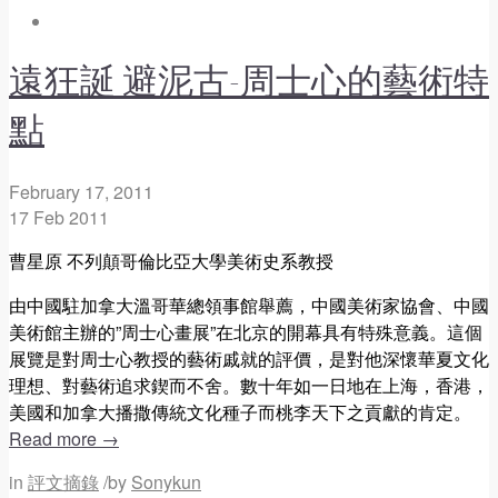
遠狂誕 避泥古-周士心的藝術特
點
February 17, 2011
17
Feb
2011
曹星原 不列顛哥倫比亞大學美術史系教授
由中國駐加拿大溫哥華總領事館舉薦，中國美術家協會、中國
美術館主辦的”周士心畫展”在北京的開幕具有特殊意義。這個
展覽是對周士心教授的藝術戚就的評價，是對他深懷華夏文化
理想、對藝術追求鍥而不舍。數十年如一日地在上海，香港，
美國和加拿大播撒傳統文化種子而桃李天下之貢獻的肯定。
Read more
→
in
評文摘錄
/
by
Sonykun