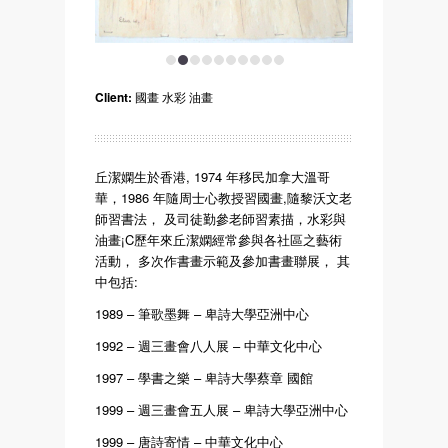
1
2
3
4
5
6
7
8
9
10
Client:
國畫 水彩 油畫
丘潔嫻生於香港, 1974 年移民加拿大溫哥
華，1986 年隨周士心教授習國畫,隨黎沃文老
師習書法， 及司徒勤參老師習素描，水彩與
油畫¡C歷年來丘潔嫻經常參與各社區之藝術
活動， 多次作書畫示範及參加書畫聯展， 其
中包括:
1989 – 筆歌墨舞 – 卑詩大學亞洲中心
1992 – 週三畫會八人展 – 中華文化中心
1997 – 學書之樂 – 卑詩大學蔡章 國館
1999 – 週三畫會五人展 – 卑詩大學亞洲中心
1999 – 唐詩寄情 – 中華文化中心