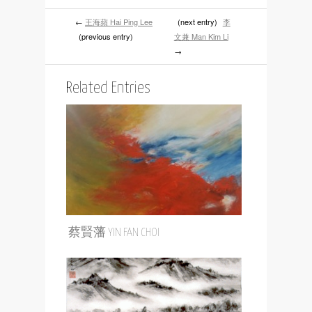
←
王海蘋 Hai Ping Lee
(next entry)
李
(previous entry)
文兼 Man Kim Li
→
Related Entries
蔡賢藩 YIN FAN CHOI