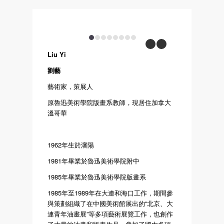
1
2
3
4
5
6
7
8
previous
next
Liu Yi
劉藝
藝術家，策展人
原魯迅美術學院版畫系教師，現居住加拿大
溫哥華
1962年生於瀋陽
1981年畢業於魯迅美術學院附中
1985年畢業於魯迅美術學院版畫系
1985年至1989年在大連和海口工作，期間參
與策劃組織了在中國美術館展出的“北京、大
連青年油畫展”等多項藝術展覽工作，也創作