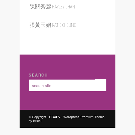
陳關秀麗 HAYLEY CHAN
張黃玉娟 KATIE CHEUNG
SEARCH
© Copyright -
CCAFV
-
Wordpress Premium Theme
by Kriesi