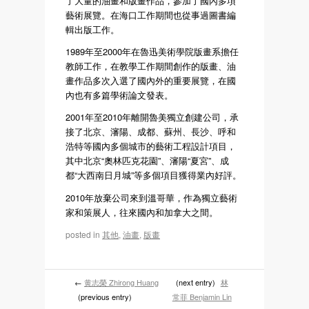
了大量的油畫和版畫作品，參加了國內多項
藝術展覽。在海口工作期間也從事過圖書編
輯出版工作。
1989年至2000年在魯迅美術學院版畫系擔任
教師工作，在教學工作期間創作的版畫、油
畫作品多次入選了國內外的重要展覽，在國
內也有多篇學術論文發表。
2001年至2010年離開魯美獨立創建公司，承
接了北京、瀋陽、成都、蘇州、長沙、呼和
浩特等國內多個城市的藝術工程設計項目，
其中北京“奧林匹克花園”、瀋陽“夏宮”、成
都“大西南日月城”等多個項目獲得業內好評。
2010年放棄公司來到溫哥華，作為獨立藝術
家和策展人，往來國內和加拿大之間。
posted in
其他
,
油畫
,
版畫
←
黄志榮 Zhirong Huang
(next entry)
林
(previous entry)
常菲 Benjamin Lin