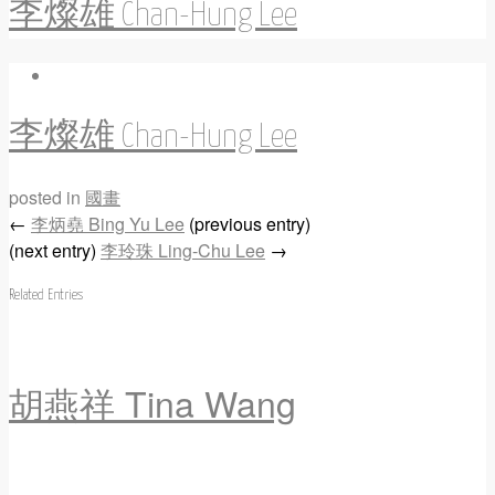
李燦雄 Chan-Hung Lee
李燦雄 Chan-Hung Lee
posted in
國畫
←
李炳堯 Bing Yu Lee
(previous entry)
(next entry)
李玲珠 Ling-Chu Lee
→
Related Entries
胡燕祥 Tina Wang