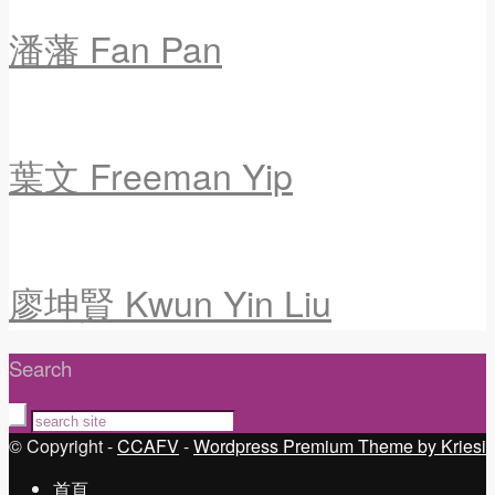
潘藩 Fan Pan
葉文 Freeman Yip
廖坤賢 Kwun Yin Liu
Search
© Copyright -
CCAFV
-
Wordpress Premium Theme by Kriesi
首頁