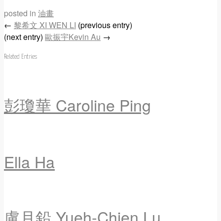
posted in
油畫
←
黎希文 XI WEN LI
(previous entry)
(next entry)
歐振宇Kevin Au
→
Related Entries
彭瓊華 Caroline Ping
Ella Ha
盧月鉛 Yueh-Chien Lu