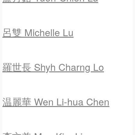
呂雙 Michelle Lu
羅世長 Shyh Charng Lo
温麗華 Wen Li-hua Chen