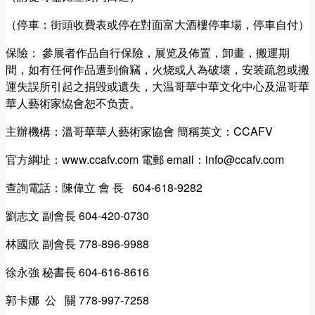
（停車：街頭收費表或停在對面富大酒樓停車場，停車自付）
保險： 參展者作品自行保險，展览及佈置，卸畫，搬運期
間，如有任何作品遭到偷竊，火烧或人為破壞，安装疏忽或搬
運失誤所引起之捐毁或遺失，大温哥華中華文化中心及温哥華
華人藝術家恊會恕不负责。
主辦機構：溫哥華華人藝術家協會 簡稱英文：CCAFV
官方綱址：www.ccafv.com 電郵 email：info@ccafv.com
查詢電話：陳偉立 會 長 604-618-9282
劉志文 副會長 604-420-0730
林國欣 副會長 778-896-9988
徐永強 秘書長 604-616-8616
郭卡娜 公 關 778-997-7258