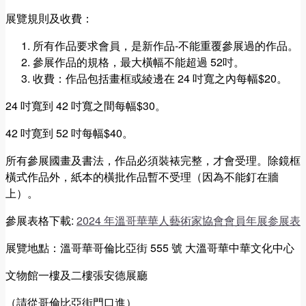
展覽規則及收費：
所有作品要求會員，是新作品-不能重覆參展過的作品。
參展作品的規格，最大橫幅不能超過 52吋。
收費：作品包括畫框或綾邊在 24 吋寬之內每幅$20。
24 吋寬到 42 吋寬之間每幅$30。
42 吋寛到 52 吋每幅$40。
所有參展國畫及書法，作品必須裝裱完整，才會受理。除鏡框
橫式作品外，紙本的橫批作品暫不受理（因為不能釘在牆
上）。
參展表格下載:
2024 年溫哥華華人藝術家協會會員年展参展表
展覽地點：溫哥華哥倫比亞街 555 號 大溫哥華中華文化中心
文物館一樓及二樓張安德展廳
（請從哥倫比亞街門口進）