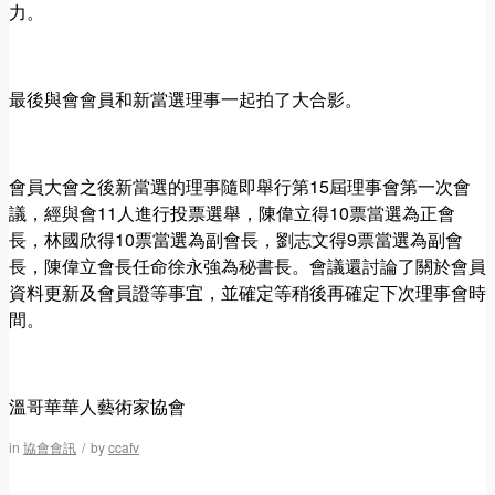
力。
最後與會會員和新當選理事一起拍了大合影。
會員大會之後新當選的理事隨即舉行第15屆理事會第一次會
議，經與會11人進行投票選舉，陳偉立得10票當選為正會
長，林國欣得10票當選為副會長，劉志文得9票當選為副會
長，陳偉立會長任命徐永強為秘書長。會議還討論了關於會員
資料更新及會員證等事宜，並確定等稍後再確定下次理事會時
間。
溫哥華華人藝術家協會
in
協會會訊
/
by
ccafv