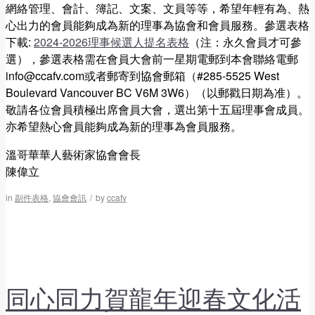
網絡管理、會計、簿記、⽂案、⽂員等等，希望年輕有為、熱
⼼出⼒的會員能夠成為新的理事為協會和會員服務。參選表格
下載:
2024-2026理事候選人提名表格
（注：永久會員才可參
選），參選表格需在會員大會前一星期電郵到本會聯絡電郵
info@ccafv.com或者郵寄到協會郵箱（#285-5525 West
Boulevard Vancouver BC V6M 3W6）（以郵戳日期為准）。
敬請各位會員積極出席會員大會，選出第十五屆理事會成員。
亦希望熱心會員能夠成為新的理事為會員服務。
溫哥華華人藝術家協會會長
陳偉立
in
副件表格
,
協會會訊
/
by
ccafv
同心同力賀龍年迎春文化活