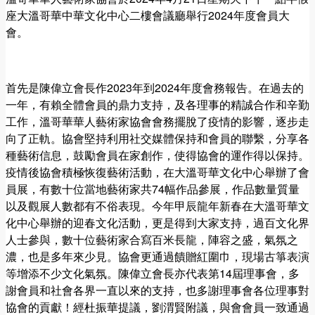
座大溫哥華中華文化中心二樓會議廳舉行2024年度會員大
會。
首先是陳偉立會長作2023年到2024年度會務報告。在過去的
一年，有賴全體會員的鼎力支持，及各理事的精誠合作和辛勤
工作，溫哥華華人藝術家協會會務擺脫了疫情的影響，逐步走
向了正軌。協會堅持利用社交媒體保持和會員的聯繫，分享各
種藝術信息，鼓勵會員在家創作，使得協會的運作得以保持。
疫情後協會積極恢復藝術活動，在大溫哥華文化中心舉辦了會
員展，有數十位當地藝術家共74幅作品參展，作品數量質量
以及觀展人數都有不俗表現。今年甲辰龍年新春在大溫哥華文
化中心舉辦的迎春文化活動，更是得到大家支持，過百文化界
人士參與，數十位藝術家合寫百米長龍，陣容之盛，氣氛之
濃，也是多年來少見。協會更通過饋贈紅圍巾，現場古箏表演
等增添不少文化氣氛。陳偉立會長亦代表第14屆理事會，多
謝會員和社會各界一直以來的支持，也多謝理事會各位理事對
協會的貢獻！經杜振華提議，劉渭賢附議，與會會員一致通過