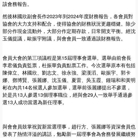
該會務報告。
然後林國欣副會長作2023年到2024年度財務報告，各會員對
協會的大力支持和配合，使得協會的財務狀況更趨穩健。除少
部分作現金流動外，大部分作定期存款，日常開支平衡。經沈
玉儀提議，歐振宇附議，與會會員一致通過該財務報告。
會員大會的第三項議程是第15屆理事會選舉。選舉由前會長
李君儀負責監票，杜振華負責點票工作。今次選舉原本有包括
陳偉立、林國欣、劉志文、徐永強、梁漢滔、歐振宇、郭卡
娜、鄧博賢、張麗娜、沈玉儀、夏雷、吳玉霞、鐘瑞和和黃明
彬在內共14名候選人參加選舉，選舉前張麗娜提出不參選，
於是共13人參選13個理事職位，經與會29人一致舉手通過參
選13人成功當選為新任理事。
與會會員鼓掌祝賀新當選理事，趙行方、張麗娜等資深會員也
發表了熱情洋溢的講話，勉勵新一屆理事會為會務發展繼續努