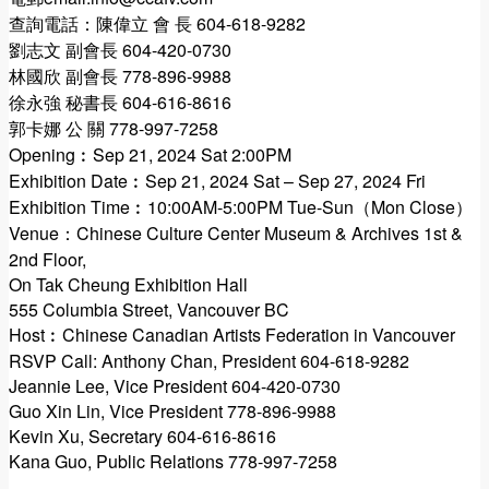
查詢電話：陳偉立 會 長 604-618-9282
劉志文 副會長 604-420-0730
林國欣 副會長 778-896-9988
徐永強 秘書長 604-616-8616
郭卡娜 公 關 778-997-7258
Opening︰Sep 21, 2024 Sat 2:00PM
Exhibition Date︰Sep 21, 2024 Sat – Sep 27, 2024 Fri
Exhibition Time︰10:00AM-5:00PM Tue-Sun（Mon Close）
Venue：Chinese Culture Center Museum & Archives 1st &
2nd Floor,
On Tak Cheung Exhibition Hall
555 Columbia Street, Vancouver BC
Host︰Chinese Canadian Artists Federation in Vancouver
RSVP Call: Anthony Chan, President 604-618-9282
Jeannie Lee, Vice President 604-420-0730
Guo Xin Lin, Vice President 778-896-9988
Kevin Xu, Secretary 604-616-8616
Kana Guo, Public Relations 778-997-7258