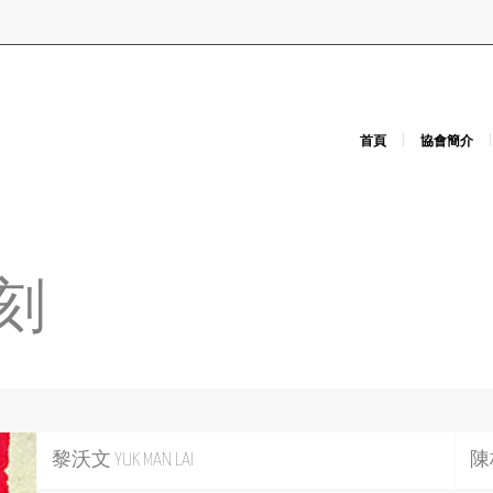
首頁
協會簡介
篆刻
黎沃文 YUK MAN LAI
陳柏