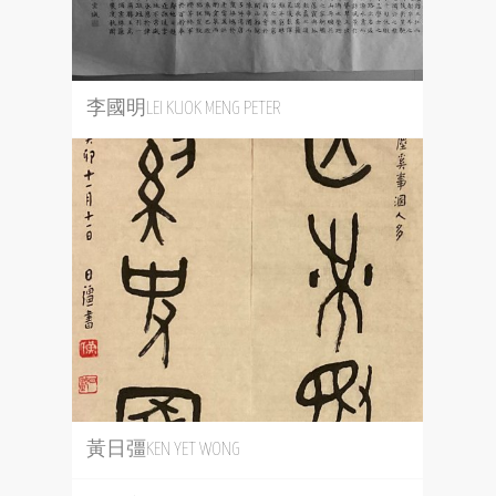
李國明LEI KUOK MENG PETER
黃日彊KEN YET WONG